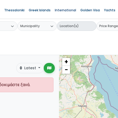
Thessaloniki
Greek Islands
International
Golden Visa
Yachts
+
Latest
−
δοκιμάστε ξανά.